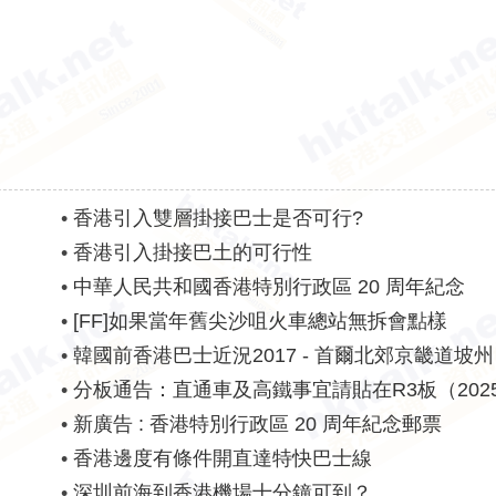
•
香港引入雙層掛接巴士是否可行?
•
香港引入掛接巴土的可行性
•
中華人民共和國香港特別行政區 20 周年紀念
•
[FF]如果當年舊尖沙咀火車總站無拆會點樣
•
韓國前香港巴士近況2017 - 首爾北郊京畿道坡州
•
分板通告：直通車及高鐵事宜請貼在R3板（202
新）
•
新廣告 : 香港特別行政區 20 周年紀念郵票
•
香港邊度有條件開直達特快巴士線
•
深圳前海到香港機場十分鐘可到？