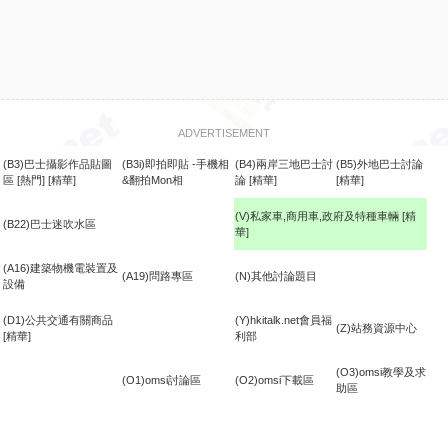
ADVERTISEMENT
(B3)巴士攝影作品貼圖
(B3i)即拍即貼 -手機相
(B4)兩岸三地巴士討
(B5)外地巴士討論
區
[熱門]
[精華]
&翻拍Mon相
論
[精華]
[精華]
(V)私家車,商用車,政府及特種車輛
[精
(B22)巴士迷吹水區
華]
食
(A16)建築物機電裝置及
(A19)問路專區
(N)其他討論題目
設備
(D1)公共交通有關商品
(Y)hkitalk.net會員福
(Z)站務資源中心
[精華]
利部
(O3)omsi教學及求
(O1)omsi討論區
(O2)omsi下載區
助區