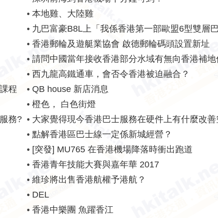
•
本地雞、大陸雞
•
九巴富豪B8L上「我係香港第一部歐盟6型雙層
banner
•
香港郵輪及遊艇業協會 啟德郵輪碼頭設置新址
•
請問中國當年接收香港部分水域有無向香港補地
•
西九龍高鐵通車，會否令香港被迫融合？
位課程
•
QB house 新店消息
•
橙色， 白色街燈
服務?
•
大家覺得現今香港巴士服務在硬件上有什麼改善
•
點解香港區巴士線一定係新城經營？
•
[突發] MU765 在香港機場降落時衝出跑道
•
香港青年技能大賽與嘉年華 2017
•
維珍將出售香港航權予港航？
•
DEL
•
香港中樂團 魚躍香江