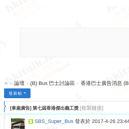
»
論壇
›
(B) Bus 巴士討論區
›
香港巴士廣告消息 (B
hk
發新帖
ita
[複製鏈接]
[車廂廣告]
第七屆香港傑出義工獎
lk.
ne
SBS_Super_Bus
發表於 2017-4-26 23:4
t