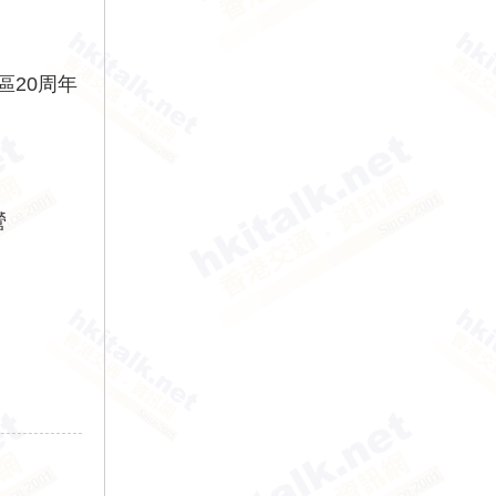
區20周年
營