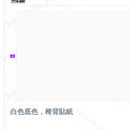
香
港
交
通
資
訊
網
白色底色，椅背貼紙