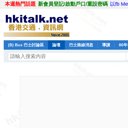
本週熱門話題
新會員登記/啟動戶口/重設密碼
以fb M
(B) Bus 巴士討論區
論壇
巴士路線消息
導讀
80
飛行報告
日誌
保留巴士
分享
記錄