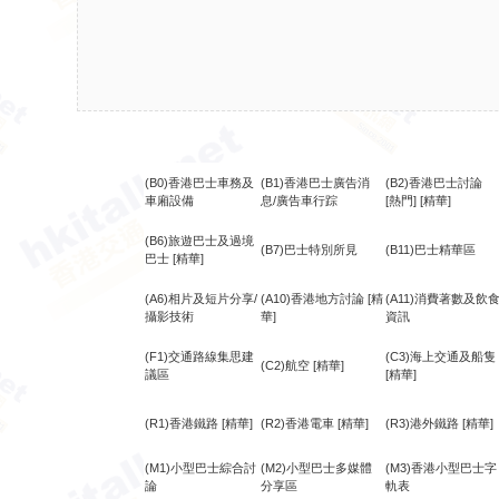
(B0)香港巴士車務及
(B1)香港巴士廣告消
(B2)香港巴士討論
車廂設備
息/廣告車行踪
[熱門]
[精華]
(B6)旅遊巴士及過境
(B7)巴士特別所見
(B11)巴士精華區
巴士
[精華]
(A6)相片及短片分享/
(A10)香港地方討論
[精
(A11)消費著數及飲
攝影技術
華]
資訊
(F1)交通路線集思建
(C3)海上交通及船隻
(C2)航空
[精華]
議區
[精華]
(R1)香港鐵路
[精華]
(R2)香港電車
[精華]
(R3)港外鐵路
[精華]
(M1)小型巴士綜合討
(M2)小型巴士多媒體
(M3)香港小型巴士字
論
分享區
軌表