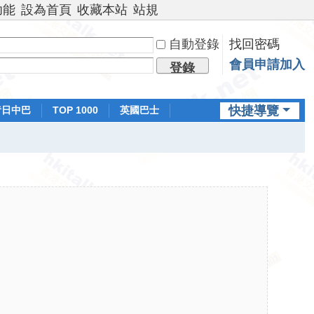
功能
設為首頁
收藏本站
站規
自動登錄
找回密碼
會員申請加入
登錄
快捷導覽
昔日中巴
TOP 1000
英國巴士
排行榜
日本鐵路