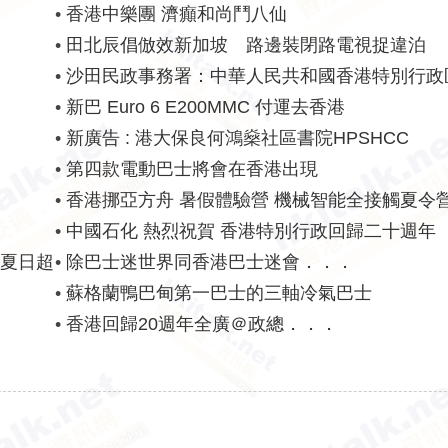
•
香港中樂團 濟癲和尚鬥八仙
•
田北辰倡倣效新加坡 路邊裝閉路電視捉違泊
•
沙田民政事務署：中華人民共和國香港特別行政
紀念
•
新巴 Euro 6 E200MMC 付運去香港
•
新廣告 : 港大保良何鴻燊社區書院HPSHCC
•
第四款電動巴士將會在香港出現
•
香港挪亞方舟 暑假體驗營 機械智能全接觸夏令
•
中國石化 熱烈祝賀 香港特別行政回歸二十週年
L 夏日超
•
除巴士迷世界同香港巴士迷會．．．
•
蘇格蘭鴨巴甸第一巴士的三軸冷氣巴士
•
香港回歸20週年全廣＠政總．．．