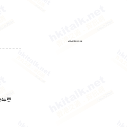
Advertisement
5年更