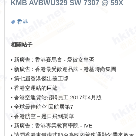
KMB AVBWU329 SW 7307 @ 59X
香港
相關帖子
•
新廣告 : 香港賽馬會 - 愛彼女皇盃
•
新廣告 : 香港最受歡迎品牌 - 港基時尚集團
•
第七屆香港傑出義工獎
•
香港空運站的巨龍
•
香港空運貨站招聘員工 2017年4月版
•
全球最佳航空 因航居第7
•
香港航空－是日飛到樂華
•
新廣告 : 香港專業教育學院 - IVE
•
請問香港東鐵模式能否為國內普速通勤化帶來啟示