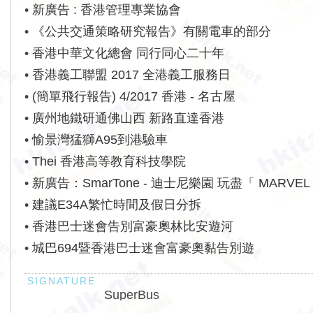
•
新廣告 : 香港管理專業協會
•
《公共交通策略研究報告》有關電車的部分
•
香港中華文化總會 同行同心二十年
•
香港義工聯盟 2017 全港義工服務日
•
(簡單飛行報告) 4/2017 香港 - 名古屋
•
廣州地鐵研通佛山西 新路直達香港
•
愉景灣猛獅A95到港驗車
•
Thei 香港高等教育科技學院
•
新廣告：SmarTone - 迪士尼樂園 玩盡「 MARVE
級英雄 」
•
建議E34A繁忙時間及假日分拆
•
香港巴士迷會告別富豪奧林比安遊河
•
城巴694暨香港巴士迷會富豪奧黏告別遊
SuperBus