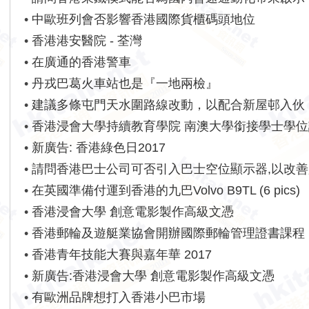
•
中歐班列會否影響香港國際貨櫃碼頭地位
•
香港港安醫院 - 荃灣
•
在廣通的香港警車
•
丹戎巴葛火車站也是『一地兩檢』
•
建議多條屯門天水圍路線改動，以配合新屋邨入伙
•
香港浸會大學持續教育學院 南澳大學銜接學士學
•
新廣告: 香港綠色日2017
•
請問香港巴士公司可否引入巴士空位顯示器,以改善
•
在英國準備付運到香港的九巴Volvo B9TL (6 pics)
•
香港浸會大學 創意電影製作高級文憑
•
香港郵輪及遊艇業協會開辦國際郵輪管理證書課程
•
香港青年技能大賽與嘉年華 2017
•
新廣告:香港浸會大學 創意電影製作高級文憑
•
有歐洲品牌想打入香港小巴市場