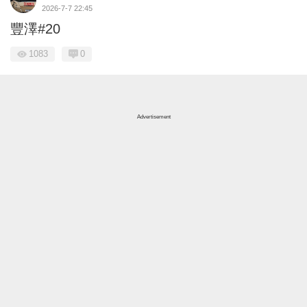
2026-7-7 22:45
豐澤#20
1083
0
Advertisement