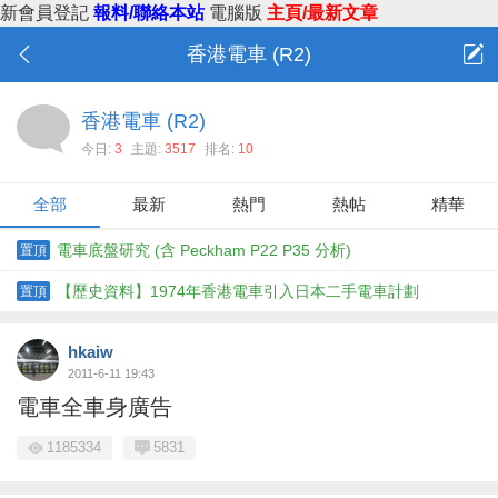
新會員登記
報料/聯絡本站
電腦版
主頁/最新文章
香港電車 (R2)
香港電車 (R2)
今日:
3
主題:
3517
排名:
10
全部
最新
熱門
熱帖
精華
電車底盤研究 (含 Peckham P22 P35 分析)
置頂
【歷史資料】1974年香港電車引入日本二手電車計劃
置頂
hkaiw
2011-6-11 19:43
電車全車身廣告
1185334
5831