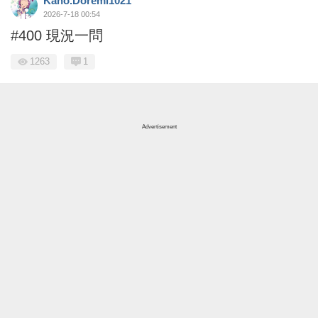
Kaho.Doremi1021
2026-7-18 00:54
#400 現況一問
1263
1
Advertisement