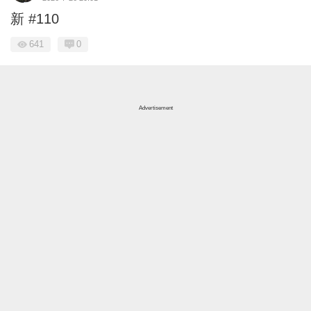
新 #110
641
0
Advertisement