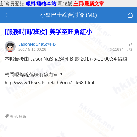
新會員登記
報料/聯絡本站
電腦版
主頁/最新文章
小型巴士綜合討論 (M1)
[服務時間/班次]
美孚至旺角紅小
JasonNgShaS@FB
#
1
2017-5-11 00:26
11684
2
本帖最後由 JasonNgShaS@FB 於 2017-5-11 00:34 編輯
想問呢條線係咪有線冇車？
http://www.16seats.net/chi/rmb/r_k63.html
美孚
,
旺角