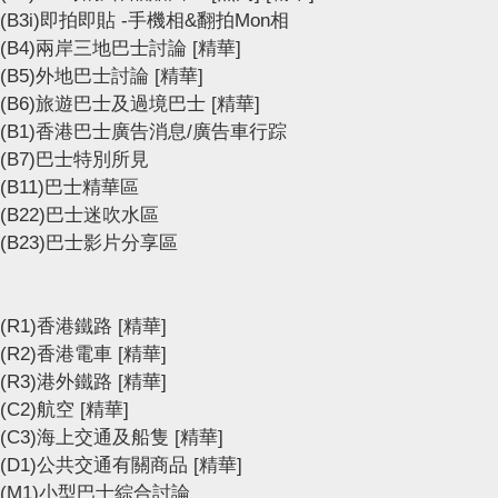
(B3i)即拍即貼 -手機相&翻拍Mon相
(B4)兩岸三地巴士討論
[精華]
(B5)外地巴士討論
[精華]
(B6)旅遊巴士及過境巴士
[精華]
(B1)香港巴士廣告消息/廣告車行踪
(B7)巴士特別所見
(B11)巴士精華區
(B22)巴士迷吹水區
(B23)巴士影片分享區
(R1)香港鐵路
[精華]
(R2)香港電車
[精華]
(R3)港外鐵路
[精華]
(C2)航空
[精華]
(C3)海上交通及船隻
[精華]
(D1)公共交通有關商品
[精華]
(M1)小型巴士綜合討論