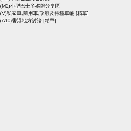
(M2)小型巴士多媒體分享區
(V)私家車,商用車,政府及特種車輛
[精華]
(A10)香港地方討論
[精華]