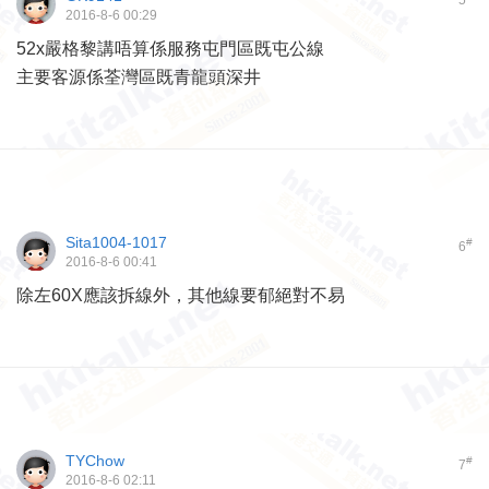
5
2016-8-6 00:29
52x嚴格黎講唔算係服務屯門區既屯公線
主要客源係荃灣區既青龍頭深井
Sita1004-1017
#
6
2016-8-6 00:41
除左60X應該拆線外，其他線要郁絕對不易
TYChow
#
7
2016-8-6 02:11