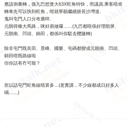
應該倒番轉，係九巴想煲大63X旺角特快，而議員.乘客唔肯
轉車先可以快到旺角，咁就寧願繼續捱長沙灣道.
鬼叫屯門人口分布廣咩.
元朗得條大馬路，咪好易做囉……(九巴都唔係好理朗屏、
元朗南、凹頭、錦田，都係叫你駁去欖隧轉)
除非屯門既良田、景峰、國樂、屯碼都變成元朗南、凹頭、
錦田咁既路線啦
但你話有冇可能？
所以話屯門旺角線唔算多…(老實講，不少線都成日好多人
喎……)