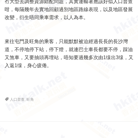
冇大型去調整資源錯配問題，其實運輸署應該好似人口普查
咁，每隔幾年去實地回顧過別地區路線表現，以及地區發展
改變，衍生唔同乘車需求，以人為本。
來往屯門及旺角的乘客，只能默默被迫經過長長的長沙灣
道，不停地停下站，停下燈，就連巴士車長都要不停，踩油
又煞車，又要抽頭再埋站，唔知要過幾多次由1缐出3缐，又
入返1缐，身心疲倦。
人口普查
,
旺角