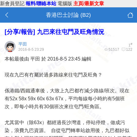
新會員登記
報料/聯絡本站
電腦版
主頁/最新文章
香港巴士討論 (B2)
[分享/報告]
九巴來往屯門及旺角情況
平田
#
1
2016-8-5 23:29
51517
122
本帖最後由 平田 於 2016-8-5 23:45 編輯
現在九巴有冇屬於過多路線來往屯門及旺角？
係港鐵/西鐵通車後，大致上九巴都冇減少路線/班次。現在
有52x 58x 59x 60x 63x 67x，平均每線每小時約有5個班
次，即每小時共有30個班次來往屯門/旺角區。
尤其當中（除63x）都經過長沙灣道，停站停燈，做成污
染，浪費九巴資源。 自從屯門轉車站啟用後，九巴都好似