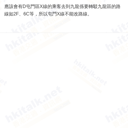
應該會有D屯門區X線的乘客去到九龍係要轉駁九龍區的路
線如2F、6C等，所以屯門X線不能改路線。