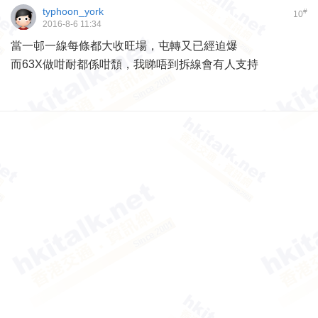
typhoon_york
#
10
2016-8-6 11:34
當一邨一線每條都大收旺場，屯轉又已經迫爆
而63X做咁耐都係咁頹，我睇唔到拆線會有人支持