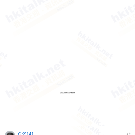
Advertisement
GK9141
#