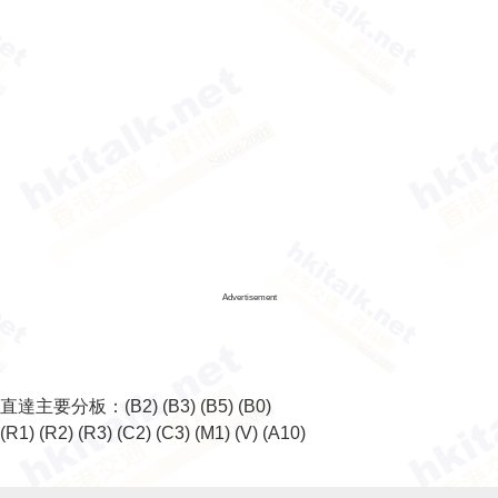
Advertisement
直達主要分板：
(B2)
(B3)
(B5)
(B0)
(R1)
(R2)
(R3)
(C2)
(C3)
(M1)
(V)
(A10)