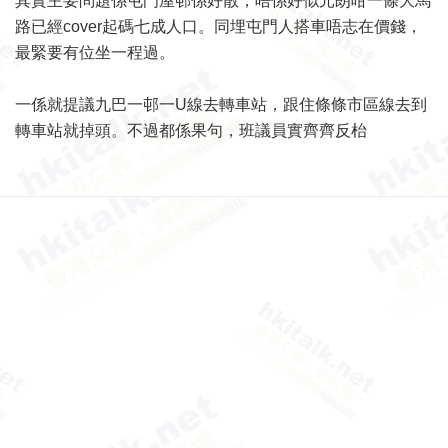
其實主要問題係屯門屋邨係好散，唔係好似元朗咁一條大馬
路已經cover起碼七成人口。同埋屯門人搭車唔志在價錢，
最緊要有位坐一程過。
一係就提議九巴一邨一U線去轉車站，跟住條條市區線去到
轉車站就掉頭。不過都係果句，班議員實齊齊反枱