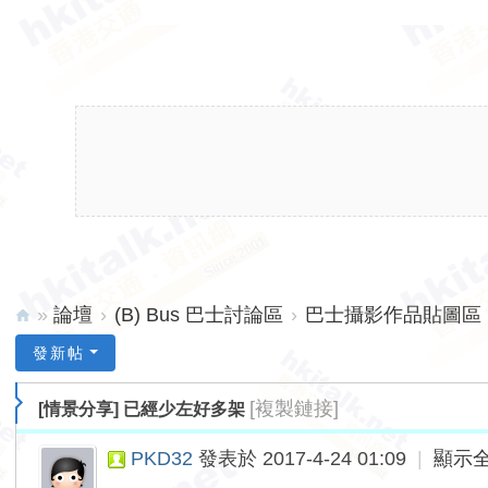
»
論壇
›
(B) Bus 巴士討論區
›
巴士攝影作品貼圖區 (
hk
發新帖
ita
[複製鏈接]
[情景分享]
已經少左好多架
lk.
ne
PKD32
發表於 2017-4-24 01:09
|
顯示
t