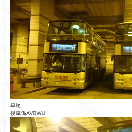
車尾
後車係AVBWU