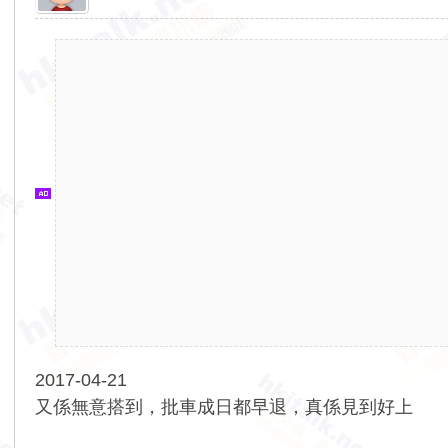
香
港
交
通
資
訊
網
2017-04-21
又係無意搭到，批車成日都早退，真係見到好上