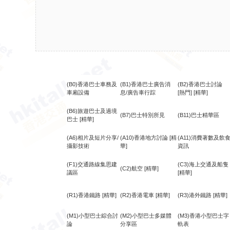
(B0)香港巴士車務及
(B1)香港巴士廣告消
(B2)香港巴士討論
車廂設備
息/廣告車行踪
[熱門]
[精華]
(B6)旅遊巴士及過境
(B7)巴士特別所見
(B11)巴士精華區
巴士
[精華]
(A6)相片及短片分享/
(A10)香港地方討論
[精
(A11)消費著數及飲
攝影技術
華]
資訊
(F1)交通路線集思建
(C3)海上交通及船隻
(C2)航空
[精華]
議區
[精華]
(R1)香港鐵路
[精華]
(R2)香港電車
[精華]
(R3)港外鐵路
[精華]
(M1)小型巴士綜合討
(M2)小型巴士多媒體
(M3)香港小型巴士字
論
分享區
軌表