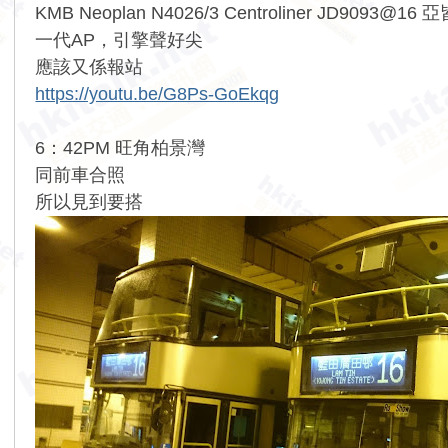
KMB Neoplan N4026/3 Centroliner JD909
一代AP，引擎聲好尖
應該又係報站
https://youtu.be/G8Ps-GoEkqg
6：42PM 旺角柏景灣
同前車合照
所以見到要搭