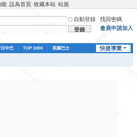
功能
設為首頁
收藏本站
站規
自動登錄
找回密碼
會員申請加入
登錄
快捷導覽
昔日中巴
TOP 1000
英國巴士
排行榜
日本鐵路