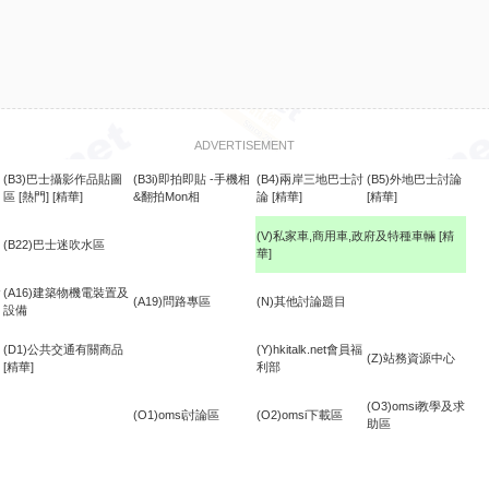
ADVERTISEMENT
(B3)巴士攝影作品貼圖
(B3i)即拍即貼 -手機相
(B4)兩岸三地巴士討
(B5)外地巴士討論
區
[熱門]
[精華]
&翻拍Mon相
論
[精華]
[精華]
(V)私家車,商用車,政府及特種車輛
[精
(B22)巴士迷吹水區
華]
食
(A16)建築物機電裝置及
(A19)問路專區
(N)其他討論題目
設備
(D1)公共交通有關商品
(Y)hkitalk.net會員福
(Z)站務資源中心
[精華]
利部
(O3)omsi教學及求
(O1)omsi討論區
(O2)omsi下載區
助區