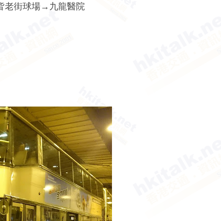
3@16 亞皆老街球場→九龍醫院