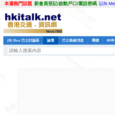
本週熱門話題
新會員登記/啟動戶口/重設密碼
以fb M
(B) Bus 巴士討論區
論壇
巴士路線消息
導讀
80
飛行報告
日誌
保留巴士
分享
記錄