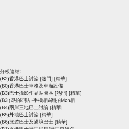
分板連結:
(B2)香港巴士討論
[熱門]
[精華]
(B0)香港巴士車務及車廂設備
(B3)巴士攝影作品貼圖區
[熱門]
[精華]
(B3i)即拍即貼 -手機相&翻拍Mon相
(B4)兩岸三地巴士討論
[精華]
(B5)外地巴士討論
[精華]
(B6)旅遊巴士及過境巴士
[精華]
(B1)香港巴士廣告消息/廣告車行踪