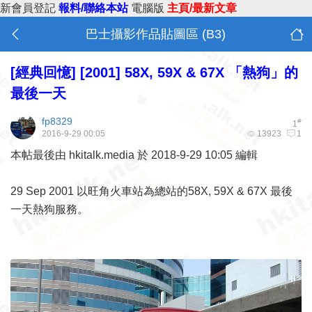
新會員登記
報料/聯絡本站
電腦版
主頁/最新文章
巴士攝影作品貼圖區 (B3)
[經典回憶]
[2001] 58X, 59X & 67X 「熱狗」的
最後一天
fp8329
#
1
2016-9-29 00:05
13923
1
本帖最後由 hkitalk.media 於 2018-9-29 10:05 編輯
29 Sep 2001 以旺角火車站為總站的58X, 59X & 67X 最後
一天熱狗服務。