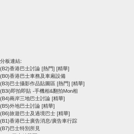
分板連結:
(B2)香港巴士討論
[熱門]
[精華]
(B0)香港巴士車務及車廂設備
(B3)巴士攝影作品貼圖區
[熱門]
[精華]
(B3i)即拍即貼 -手機相&翻拍Mon相
(B4)兩岸三地巴士討論
[精華]
(B5)外地巴士討論
[精華]
(B6)旅遊巴士及過境巴士
[精華]
(B1)香港巴士廣告消息/廣告車行踪
(B7)巴士特別所見