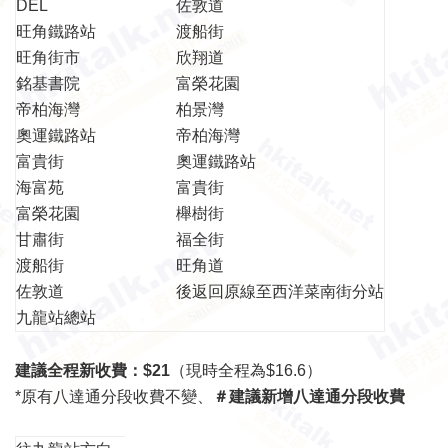
DEL
佐敦道
旺角鐵路站
渡船街
旺角街市
欣翔道
銘基書院
富榮花園
帝柏海灣
柏景灣
奧運鐵路站
帝柏海灣
富貴街
奧運鐵路站
海富苑
富貴街
富榮花園
櫸樹街
甘肅街
福全街
渡船街
旺角道
佐敦道
後返回原線至
西洋菜南街分站
九龍站總站
建議全程新收費：$21
（現時全程為$16.6）
*原有八達通分段收費不變、
＃建議新增八達通分段收費