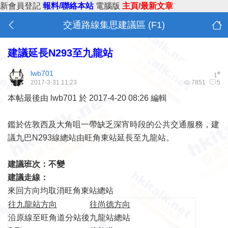
新會員登記
報料/聯絡本站
電腦版
主頁/最新文章
交通路線集思建議區 (F1)
建議延長N293至九龍站
lwb701
#
1
2017-3-31 11:23
7851
5
本帖最後由 lwb701 於 2017-4-20 08:26 編輯
鑑於佐敦西及大角咀一帶缺乏深宵時段的公共交通服務，建
議九巴N293線總站由旺角東站延長至九龍站。
建議班次：不變
建議走線：
來回方向均取消旺角東站總站
往九龍站方向
往尚德方向
沿原線至旺角道分站後
九龍站總站