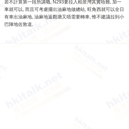
若不計算第一段所講嘅, N293要拉入柏景灣其實唔難, 加一
車就可以, 而且可考慮擺出油麻地做總站, 旺角西就可以全日
有車出油麻地, 油麻地返觀塘又唔需要轉車, 惟不建議拉到小
巴陣地佐敦道.