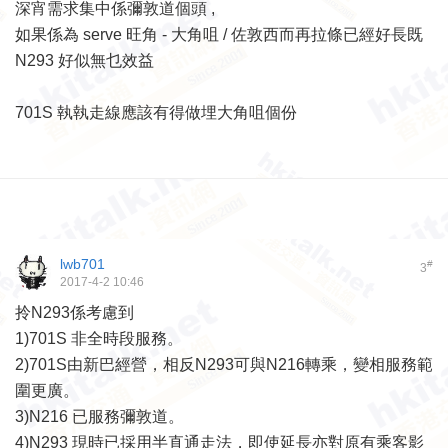
深宵需求集中係彌敦道個頭 ,
如果係為 serve 旺角 - 大角咀 / 佐敦西而再拉條已經好長既
N293 好似無乜效益
701S 執執走線應該有得做埋大角咀個份
lwb701
#
3
2017-4-2 10:46
拎N293係考慮到
1)701S 非全時段服務。
2)701S由新巴經營，相反N293可與N216轉乘，變相服務範
圍更廣。
3)N216 已服務彌敦道。
4)N293 現時已採用半直通走法，即使延長亦對原有乘客影