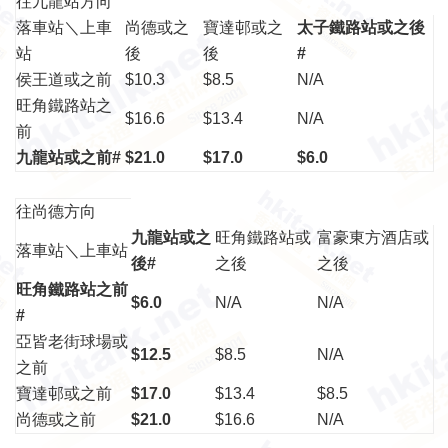
往九龍站方向
落車站＼上車
尚德或之
寶達邨或之
太子鐵路站或之後
站
後
後
#
侯王道或之前
$10.3
$8.5
N/A
旺角鐵路站之
$16.6
$13.4
N/A
前
九龍站或之前#
$21.0
$17.0
$6.0
往尚德方向
九龍站或之
旺角鐵路站或
富豪東方酒店或
落車站＼上車站
後#
之後
之後
旺角鐵路站之前
$6.0
N/A
N/A
#
亞皆老街球場或
$12.5
$8.5
N/A
之前
寶達邨或之前
$17.0
$13.4
$8.5
尚德或之前
$21.0
$16.6
N/A