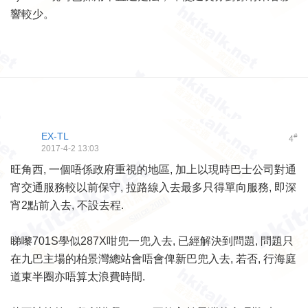
響較少。
EX-TL
#
4
2017-4-2 13:03
旺角西, 一個唔係政府重視的地區, 加上以現時巴士公司對通
宵交通服務較以前保守, 拉路線入去最多只得單向服務, 即深
宵2點前入去, 不設去程.
睇嚟701S學似287X咁兜一兜入去, 已經解決到問題, 問題只
在九巴主場的柏景灣總站會唔會俾新巴兜入去, 若否, 行海庭
道東半圈亦唔算太浪費時間.