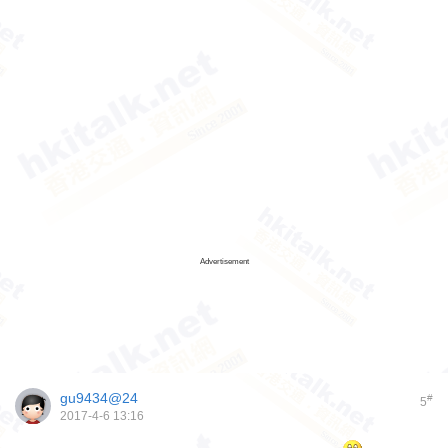
Advertisement
gu9434@24
#
5
2017-4-6 13:16