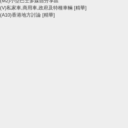
(M2)小型巴士多媒體分享區
(V)私家車,商用車,政府及特種車輛
[精華]
(A10)香港地方討論
[精華]