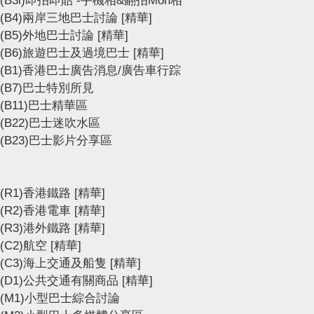
(B3i)即拍即貼 -手機相&翻拍Mon相
(B4)兩岸三地巴士討論
[精華]
(B5)外地巴士討論
[精華]
(B6)旅遊巴士及過境巴士
[精華]
(B1)香港巴士廣告消息/廣告車行踪
(B7)巴士特別所見
(B11)巴士精華區
(B22)巴士迷吹水區
(B23)巴士影片分享區
(R1)香港鐵路
[精華]
(R2)香港電車
[精華]
(R3)港外鐵路
[精華]
(C2)航空
[精華]
(C3)海上交通及船隻
[精華]
(D1)公共交通有關商品
[精華]
(M1)小型巴士綜合討論