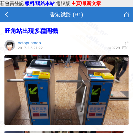
新會員登記
報料/聯絡本站
電腦版
主頁/最新文章
香港鐵路 (R1)
旺角站出現多種閘機
octopusman
#
1
2017-2-5 21:22
9729
0