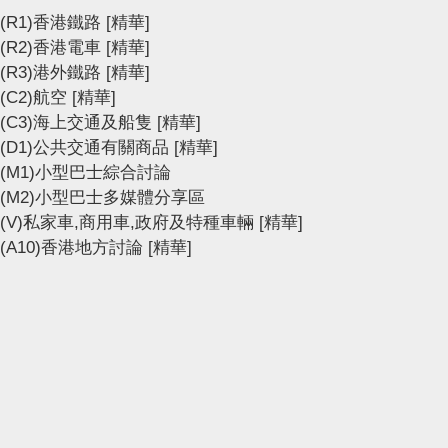
(R1)香港鐵路
[精華]
(R2)香港電車
[精華]
(R3)港外鐵路
[精華]
(C2)航空
[精華]
(C3)海上交通及船隻
[精華]
(D1)公共交通有關商品
[精華]
(M1)小型巴士綜合討論
(M2)小型巴士多媒體分享區
(V)私家車,商用車,政府及特種車輛
[精華]
(A10)香港地方討論
[精華]