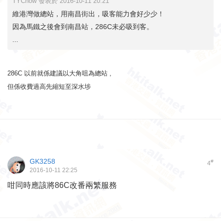
TYChow 發表於 2016-10-11 20:21
維港灣做總站，用南昌街出，吸客能力會好少少！
因為馬鐵之後會到南昌站，286C未必吸到客。
...
286C 以前就係建議以大角咀為總站 ,
但係收費過高先縮短至深水埗
GK3258
#
4
2016-10-11 22:25
咁同時應該將86C改番兩繁服務