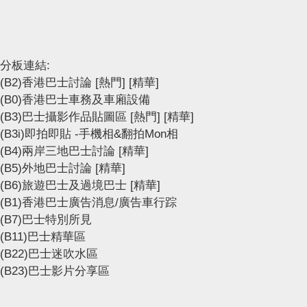
分板連結:
(B2)香港巴士討論
[熱門]
[精華]
(B0)香港巴士車務及車廂設備
(B3)巴士攝影作品貼圖區
[熱門]
[精華]
(B3i)即拍即貼 -手機相&翻拍Mon相
(B4)兩岸三地巴士討論
[精華]
(B5)外地巴士討論
[精華]
(B6)旅遊巴士及過境巴士
[精華]
(B1)香港巴士廣告消息/廣告車行踪
(B7)巴士特別所見
(B11)巴士精華區
(B22)巴士迷吹水區
(B23)巴士影片分享區