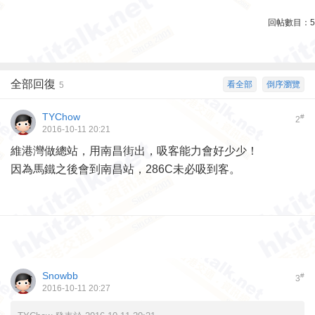
回帖數目：
5
全部回復
看全部
倒序瀏覽
5
TYChow
#
2
2016-10-11 20:21
維港灣做總站，用南昌街出，吸客能力會好少少！
因為馬鐵之後會到南昌站，286C未必吸到客。
Snowbb
#
3
2016-10-11 20:27