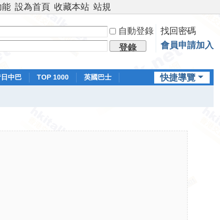
功能
設為首頁
收藏本站
站規
自動登錄
找回密碼
會員申請加入
登錄
快捷導覽
昔日中巴
TOP 1000
英國巴士
排行榜
日本鐵路