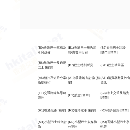
(B0)香港巴士車務及
(B1)香港巴士廣告消
(B2)香港巴士討論
車廂設備
息/廣告車行踪
[熱門]
[精華]
(B6)旅遊巴士及過境
(B7)巴士特別所見
(B11)巴士精華區
巴士
[精華]
(A6)相片及短片分享/
(A10)香港地方討論
[精
(A11)消費著數及飲
攝影技術
華]
資訊
(F1)交通路線集思建
(C3)海上交通及船隻
(C2)航空
[精華]
議區
[精華]
(R1)香港鐵路
[精華]
(R2)香港電車
[精華]
(R3)港外鐵路
[精華]
(M1)小型巴士綜合討
(M2)小型巴士多媒體
(M3)香港小型巴士字
論
分享區
軌表