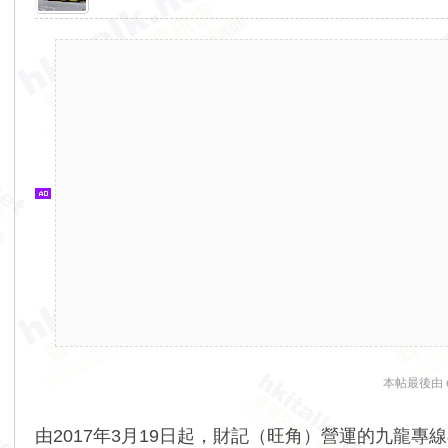
香
港
交
通
資
訊
網
本帖最後由 eri
由2017年3月19日起，財記（旺角）營運的九龍專線小巴27M