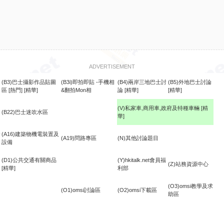
ADVERTISEMENT
(B3)巴士攝影作品貼圖
(B3i)即拍即貼 -手機相
(B4)兩岸三地巴士討
(B5)外地巴士討論
區
[熱門]
[精華]
&翻拍Mon相
論
[精華]
[精華]
(V)私家車,商用車,政府及特種車輛
[精
(B22)巴士迷吹水區
華]
食
(A16)建築物機電裝置及
(A19)問路專區
(N)其他討論題目
設備
(D1)公共交通有關商品
(Y)hkitalk.net會員福
(Z)站務資源中心
[精華]
利部
(O3)omsi教學及求
(O1)omsi討論區
(O2)omsi下載區
助區