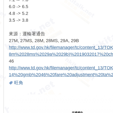
6.0 -> 6.5
4.8 -> 5.2
3.5 -> 3.8
來源：運輸署通告
27M, 27MS, 28M, 28MS, 29A, 29B
http://www.td.gov.hk/filemanager/tc/content_
8m%2028ms%2029a%2029b)%2019032017%20chi
46
http://www.td.gov.hk/filemanager/tc/content_13/TO
14%20gmb%2046%20fare%20adjustment%20ta%2
旺角