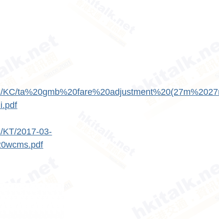
13/TOK/KC/ta%20gmb%20fare%20adjustment%20(27m%20
.pdf
K/KT/2017-03-
0wcms.pdf