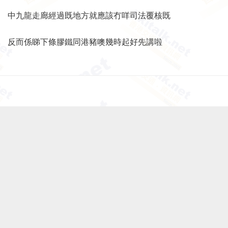
中九龍走廊經過既地方就應該冇咩司法覆核既
反而係睇下條膠鐵同港豬噢幾時起好先講啦