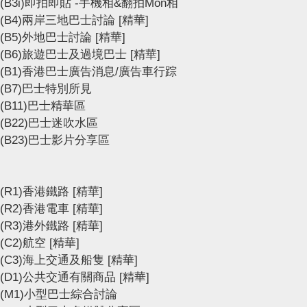
(B3i)即拍即貼 -手機相&翻拍Mon相
(B4)兩岸三地巴士討論
[精華]
(B5)外地巴士討論
[精華]
(B6)旅遊巴士及過境巴士
[精華]
(B1)香港巴士廣告消息/廣告車行踪
(B7)巴士特別所見
(B11)巴士精華區
(B22)巴士迷吹水區
(B23)巴士影片分享區
(R1)香港鐵路
[精華]
(R2)香港電車
[精華]
(R3)港外鐵路
[精華]
(C2)航空
[精華]
(C3)海上交通及船隻
[精華]
(D1)公共交通有關商品
[精華]
(M1)小型巴士綜合討論