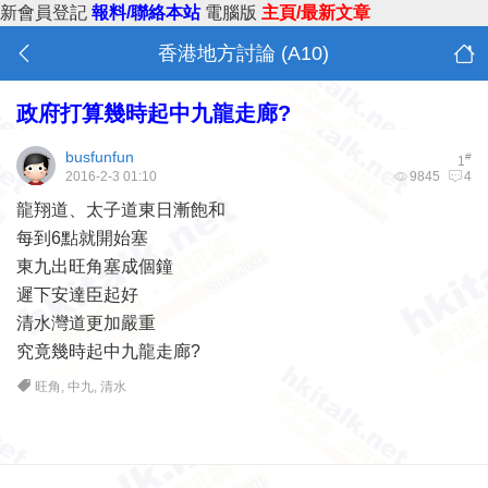
新會員登記
報料/聯絡本站
電腦版
主頁/最新文章
香港地方討論 (A10)
政府打算幾時起中九龍走廊?
busfunfun
#
1
2016-2-3 01:10
9845
4
龍翔道、太子道東日漸飽和
每到6點就開始塞
東九出旺角塞成個鐘
遲下安達臣起好
清水灣道更加嚴重
究竟幾時起中九龍走廊?
旺角
,
中九
,
清水