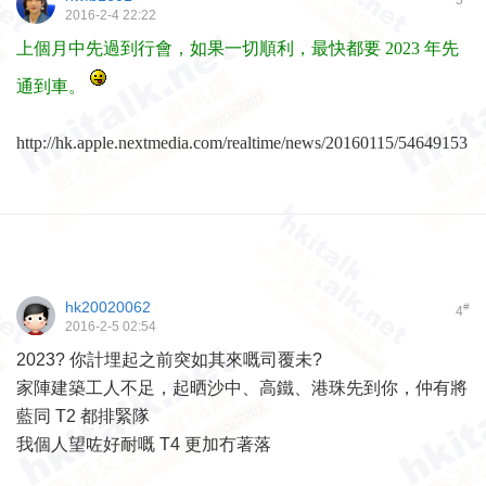
3
2016-2-4 22:22
上個月中先過到行會，如果一切順利，最快都要 2023 年先
通到車。
http://hk.apple.nextmedia.com/realtime/news/20160115/54649153
hk20020062
#
4
2016-2-5 02:54
2023? 你計埋起之前突如其來嘅司覆未?
家陣建築工人不足，起晒沙中、高鐵、港珠先到你，仲有將
藍同 T2 都排緊隊
我個人望咗好耐嘅 T4 更加冇著落