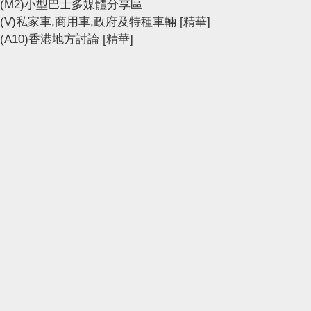
(M2)小型巴士多媒體分享區
(V)私家車,商用車,政府及特種車輛
[精華]
(A10)香港地方討論
[精華]