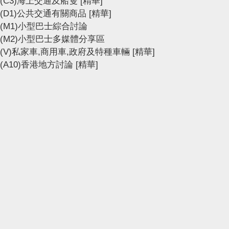
(C3)海上交通及船隻
[精華]
(D1)公共交通有關商品
[精華]
(M1)小型巴士綜合討論
(M2)小型巴士多媒體分享區
(V)私家車,商用車,政府及特種車輛
[精華]
(A10)香港地方討論
[精華]