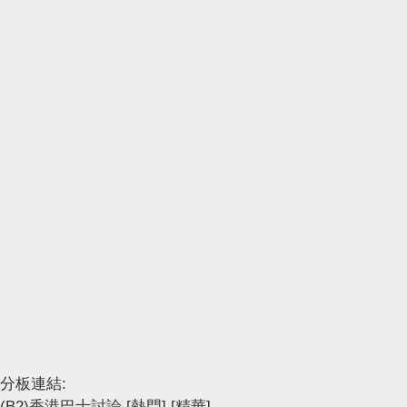
分板連結:
(B2)香港巴士討論
[熱門]
[精華]