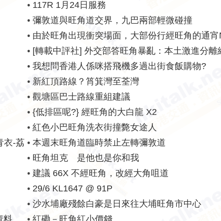
•
117R 1月24日服務
•
彌敦道與旺角道交界，九巴兩部輕微碰撞
•
由於旺角出現衝突場面，大部份行經旺角的通宵
受阻
•
[轉載中評社] 外交部答旺角暴亂：本土激進分離
•
我想問香港人係咪搭飛機多過出街食飯購物?
•
新紅頂路線？筲箕灣至荃灣
•
觀塘區巴士路線重組建議
•
{低排區呢?} 經旺角的大白龍 X2
•
紅色小巴旺角洗衣街撞斃女途人
青衣-荔
•
本週末旺角道臨時禁止左轉彌敦道
•
旺角坦克 是他也是你和我
•
建議 66X 不經旺角，改經大角咀道
•
29/6 KL1647 @ 91P
•
沙水埔廠殘餘白豪是日來往大埔旺角市中心
資料
•
紅磡－旺角紅小價錢