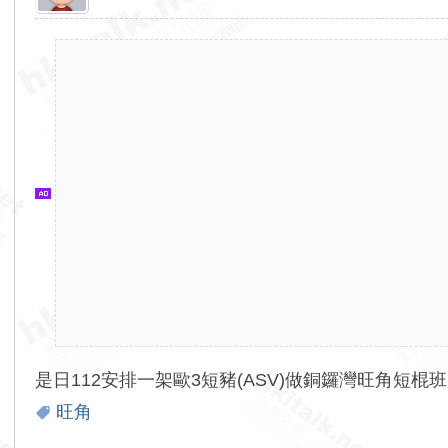
香
港
交
通
資
訊
網
是日112安排一架歐3短豬(ASV)做銅鑼灣旺角短棍班
旺角