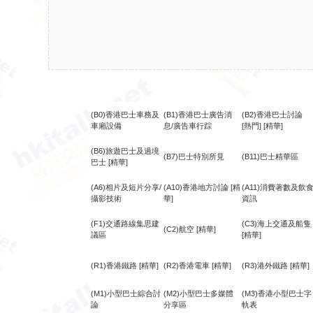
(B0)香港巴士車務及
(B1)香港巴士廣告消
(B2)香港巴士討論
車廂設備
息/廣告車行踪
[熱門]
[精華]
(B6)旅遊巴士及過境
(B7)巴士特別所見
(B11)巴士精華區
巴士
[精華]
(A6)相片及短片分享/
(A10)香港地方討論
[精
(A11)消費著數及飲
攝影技術
華]
資訊
(F1)交通路線集思建
(C3)海上交通及船隻
(C2)航空
[精華]
議區
[精華]
(R1)香港鐵路
[精華]
(R2)香港電車
[精華]
(R3)港外鐵路
[精華]
(M1)小型巴士綜合討
(M2)小型巴士多媒體
(M3)香港小型巴士字
論
分享區
軌表