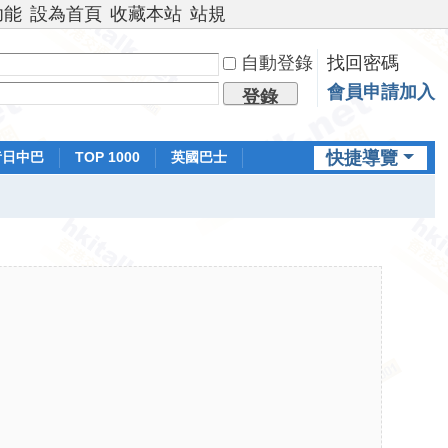
功能
設為首頁
收藏本站
站規
自動登錄
找回密碼
會員申請加入
登錄
快捷導覽
昔日中巴
TOP 1000
英國巴士
排行榜
日本鐵路