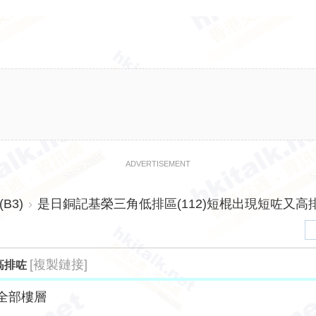
ADVERTISEMENT
B3)
›
是日銅記基榮三角低排區(112)短棍出現短咗又高排咗
[複製鏈接]
高排咗
全部樓層