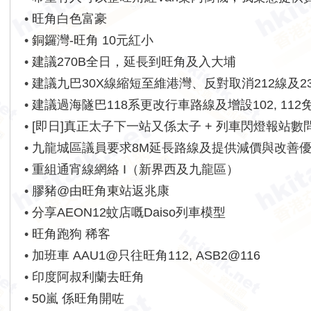
•
旺角白色富豪
•
銅鑼灣-旺角 10元紅小
•
建議270B全日，延長到旺角及入大埔
•
建議九巴30X線縮短至維港灣、反對取消212線及23
提速
•
建議過海隧巴118系更改行車路線及增設102, 112免
•
[即日]真正太子下一站又係太子 + 列車閃燈報站數
•
九龍城區議員要求8M延長路線及提供減價與改善
•
重組通宵線網絡 I（新界西及九龍區）
•
膠豬@由旺角東站返兆康
•
分享AEON12蚊店嘅Daiso列車模型
•
旺角跑狗 稀客
•
加班車 AAU1@只往旺角112, ASB2@116
•
印度阿叔利蘭去旺角
•
50嵐 係旺角開咗