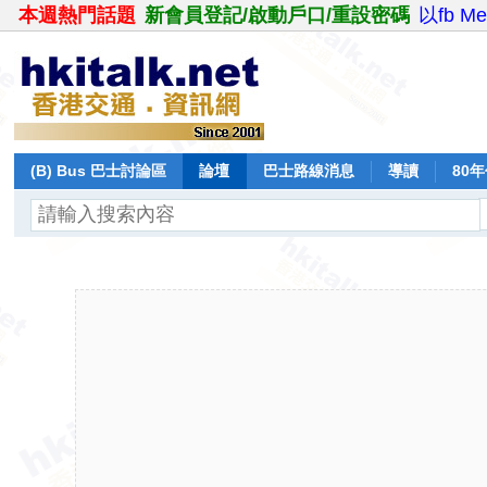
本週熱門話題
新會員登記/啟動戶口/重設密碼
以fb M
(B) Bus 巴士討論區
論壇
巴士路線消息
導讀
80
飛行報告
日誌
保留巴士
分享
記錄