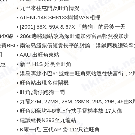
•
九巴來往屯門及旺角情況
•
ATENU148 SH8133與貨VAN相撞
•
[2001] 58X, 59X & 67X 「熱狗」的最後一天
4X線
•
286c應將總站改為深旺道加停富昌邨然後加班
費BBI
•
南港島綫票價短貴長平的討論：港鐵商務總監擘
話
問
•
AAU 出旺角東站
優惠
•
新巴 H1S 延長至旺角
•
港島專線小巴61號線由旺角東站遷往快富街，2月
效
•
旺角站出現多種閘機
•
旺角,灣仔跑狗一問
•
九龍27M, 27MS, 28M, 28MS, 29A, 29B, 46
加價
•
旺角朗豪坊4-8樓上行扶手電梯事故 17人傷
•
建議延長N293至九龍站
•
K廠一代, 三代AP @ 112只往旺角