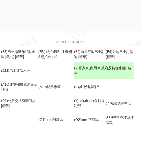
ADVERTISEMENT
(B3)巴士攝影作品貼圖
(B3i)即拍即貼 -手機相
(B4)兩岸三地巴士討
(B5)外地巴士討論
區
[熱門]
[精華]
&翻拍Mon相
論
[精華]
[精華]
(V)私家車,商用車,政府及特種車輛
[精
(B22)巴士迷吹水區
華]
食
(A16)建築物機電裝置及
(A19)問路專區
(N)其他討論題目
設備
(D1)公共交通有關商品
(Y)hkitalk.net會員福
(Z)站務資源中心
[精華]
利部
(O3)omsi教學及求
(O1)omsi討論區
(O2)omsi下載區
助區