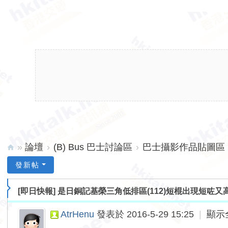
»
論壇
›
(B) Bus 巴士討論區
›
巴士攝影作品貼圖區 (
hk
發新帖
ita
[即日快報]
是日銅記基榮三角低排區(112)短棍出現短咗又
lk.
ne
AtrHenu
發表於 2016-5-29 15:25
|
顯示
t