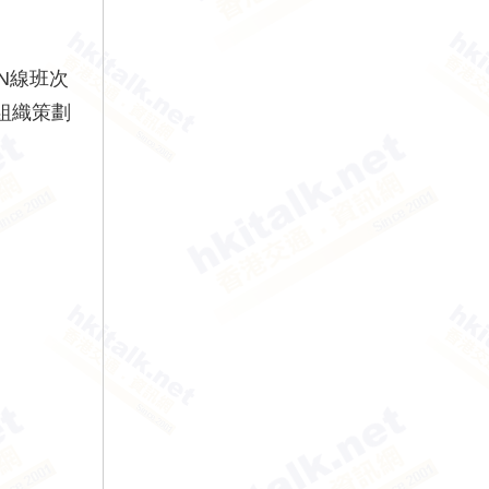
N線班次
組織策劃