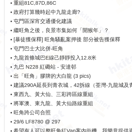
•
重組81C,87D,86C
•
政府打算幾時起中九龍走廊?
•
屯門區深宵交通優化建議
•
繼旺角之後，良景市集如何「開猴年」？
•
[暴徒獲保釋] 旺角騷亂案押後 部分被告獲保釋
•
屯門巴士大比併-旺角
•
九龍首條城巴E線己靜靜投入12.8米
•
九巴 N228 紅磡站 - 安達邨
•
出「旺角」膠牌的大白龍 (3 pics)
•
建議290A延長到青衣城，42拆線（荃灣-九龍城及
景）
•
東西九、黃大仙、三彩跨區線重組
•
將軍澳、東九龍、黃大仙路線重組
•
旺角跨公司合照
•
29/6 LF8780 @ 297
•
希望有人可以整旺角紅Van案內街機，我樂意提供