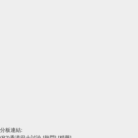
分板連結:
(B2)香港巴士討論
[熱門]
[精華]