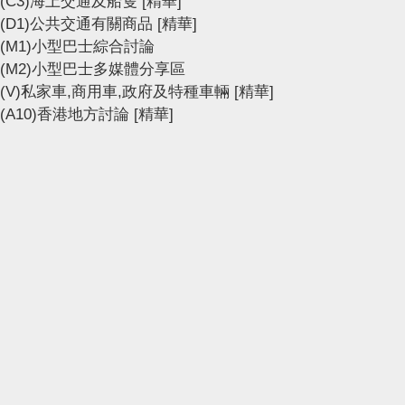
(C3)海上交通及船隻
[精華]
(D1)公共交通有關商品
[精華]
(M1)小型巴士綜合討論
(M2)小型巴士多媒體分享區
(V)私家車,商用車,政府及特種車輛
[精華]
(A10)香港地方討論
[精華]