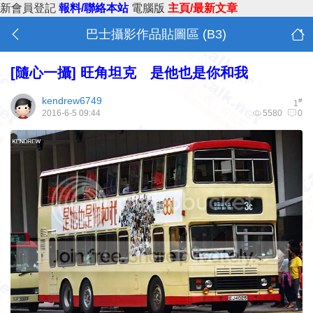
新會員登記
報料/聯絡本站
電腦版
主頁/最新文章
巴士攝影作品貼圖區 (B3)
[隨心一攝]
旺角坦克 是他也是你和我
kendrew6749
#
1
2016-6-5 09:44
5580
0