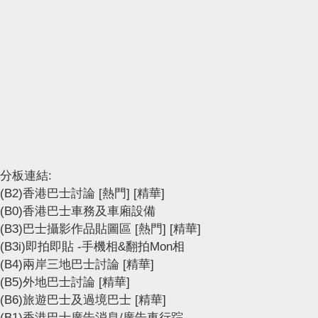
分板連結:
(B2)香港巴士討論
[熱門]
[精華]
(B0)香港巴士車務及車廂設備
(B3)巴士攝影作品貼圖區
[熱門]
[精華]
(B3i)即拍即貼 -手機相&翻拍Mon相
(B4)兩岸三地巴士討論
[精華]
(B5)外地巴士討論
[精華]
(B6)旅遊巴士及過境巴士
[精華]
(B1)香港巴士廣告消息/廣告車行踪