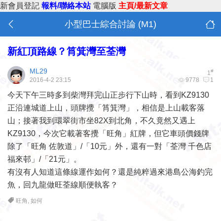
新會員登記
報料/聯絡本站
電腦版
主頁/最新文章
小型巴士綜合討論 (M1)
新紅頂路線？筲箕灣至荃灣
ML29
#
1
2016-4-2 23:15
9778
1
今天下午三時多到柴灣拜完山正步行下山時，看到KZ9130
正沿連城道上山，頭牌攪「筲箕灣」，相信是上山載客落
山；接著我到環翠街市坐82X到北角，不久竟然又遇上
KZ9130，今次它載著客攪「旺角」紅牌，但它車頭價錢牌
除了「旺角 佐敦道」/「10元」外，還有一對「荃灣 千色店
福來邨」/「21元」。
有沒有人知道這條線運作如何？還是純粹過來港島公海釣完
魚，回九龍做旺荃線順便執客？
旺角
,
如何