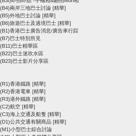
(B3i)即拍即貼 -手機相&翻拍Mon相
(B4)兩岸三地巴士討論
[精華]
(B5)外地巴士討論
[精華]
(B6)旅遊巴士及過境巴士
[精華]
(B1)香港巴士廣告消息/廣告車行踪
(B7)巴士特別所見
(B11)巴士精華區
(B22)巴士迷吹水區
(B23)巴士影片分享區
(R1)香港鐵路
[精華]
(R2)香港電車
[精華]
(R3)港外鐵路
[精華]
(C2)航空
[精華]
(C3)海上交通及船隻
[精華]
(D1)公共交通有關商品
[精華]
(M1)小型巴士綜合討論