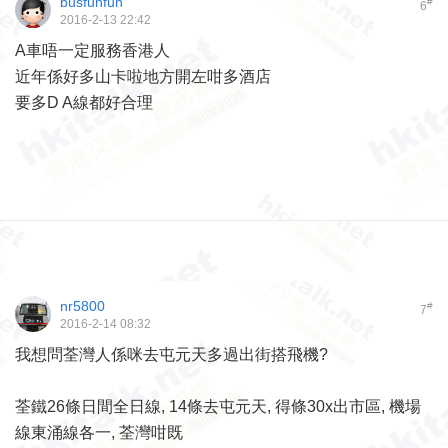
busfunfun
#
6
2016-2-13 22:42
A車唔一定服務香港人
近年係好多山卡啦地方開左咁多酒店
要多D A線都好合理
nr5800
#
7
2016-2-14 08:32
我想問荃灣人係咪去屯元天多過出街搭飛機?
荃鐵26條日間全日線, 14條去屯元天, 得條30x出市區, 機場
線東涌線各一, 荃灣咁既