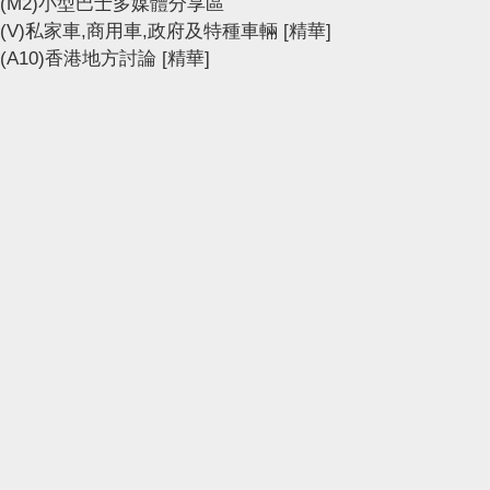
(M2)小型巴士多媒體分享區
(V)私家車,商用車,政府及特種車輛
[精華]
(A10)香港地方討論
[精華]