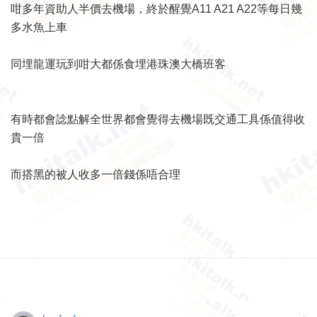
咁多年資助人半價去機場，終於醒覺A11 A21 A22等每日幾
多水魚上車
同埋龍運玩到咁大都係食埋港珠澳大橋班客
有時都會諗點解全世界都會覺得去機場既交通工具係值得收
貴一倍
而搭黑的被人收多一倍錢係唔合理