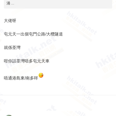
涌 ...
大佬呀
屯元天一出個屯門公路/大欖隧道
就係荃灣
咁你話荃灣唔多屯元天車
唔通港島東/南多咩