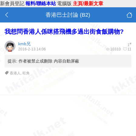
新會員登記
報料/聯絡本站
電腦版
主頁/最新文章
香港巴士討論 (B2)
我想問香港人係咪搭飛機多過出街食飯購物?
kmb兄
#
1
2016-2-13 14:06
10310
11
提示:
作者被禁止或刪除 內容自動屏蔽
香港人
,
旺角