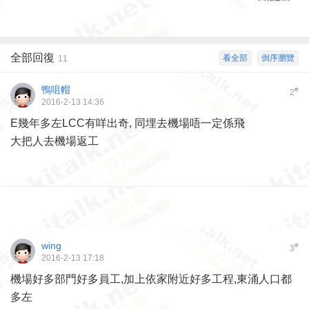
全部回復
看全部
倒序瀏覽
11
鴨咀帽
#
2
2016-2-13 14:36
E幾年多左LCC有咩出奇, 同埋去機場唔一定係飛
大把人去機場返工
wing
#
3
2016-2-13 17:18
機場好多部門好多員工,加上依家附近好多工程,東涌人口都
多左