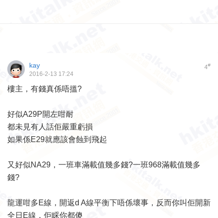
kay
#
4
2016-2-13 17:24
樓主，有錢真係唔搵?
好似A29P開左咁耐
都未見有人話佢嚴重虧損
如果係E29就應該會蝕到飛起
又好似NA29，一班車滿載值幾多錢?一班968滿載值幾多
錢?
龍運咁多E線，開返d A線平衡下唔係壞事，反而你叫佢開新
全日E線，佢睬你都傻