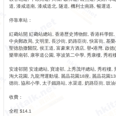
道, 漆咸道南, 漆咸道北, 隧道, 機利士南路, 暢運道.
停靠車站：
紅磡站開 紅磡站總站, 香港歷史博物館, 香港科學館, 麼
中央郵政局, 文明里, 長沙街, 奶路臣街, 快富街, 基
聖德肋撒醫院, 侯王道, 富豪東方酒店, 譽•港灣, 啟德(
樂華南邨, 康寧道公園, 寧波第二中學, 秀康樓, 秀程樓
安達邨開 安達總站, 寶達邨, 上秀茂坪總站, 秀程樓, 
淘大花園, 九龍灣運動場, 麗晶花園18座, 麗晶花園13座
德街, 協和小學, 太子鐵路站, 水渠道, 奶路臣街, 豉油
收費：
全程 $14.1