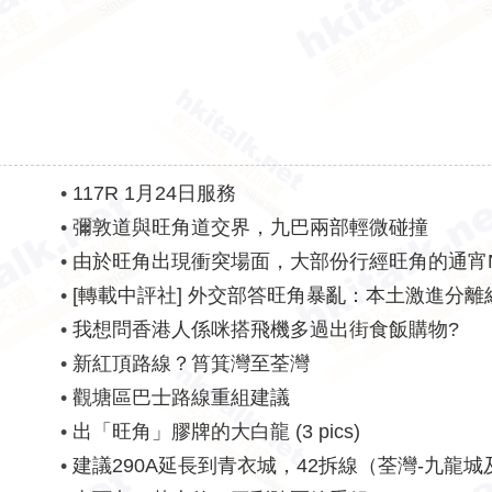
•
117R 1月24日服務
•
彌敦道與旺角道交界，九巴兩部輕微碰撞
•
由於旺角出現衝突場面，大部份行經旺角的通宵
受阻
•
[轉載中評社] 外交部答旺角暴亂：本土激進分離
•
我想問香港人係咪搭飛機多過出街食飯購物?
•
新紅頂路線？筲箕灣至荃灣
•
觀塘區巴士路線重組建議
•
出「旺角」膠牌的大白龍 (3 pics)
•
建議290A延長到青衣城，42拆線（荃灣-九龍城