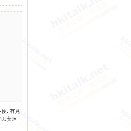
便. 有見
並以安達