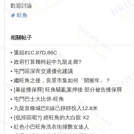
歡迎討論
旺角
相關帖子
•
重組81C,87D,86C
•
政府打算幾時起中九龍走廊?
•
屯門區深宵交通優化建議
•
繼旺角之後，良景市集如何「開猴年」？
•
[暴徒獲保釋] 旺角騷亂案押後 部分被告獲保釋
•
屯門巴士大比併-旺角
•
九龍首條城巴E線己靜靜投入12.8米
•
{低排區呢?} 經旺角的大白龍 X2
•
紅色小巴旺角洗衣街撞斃女途人