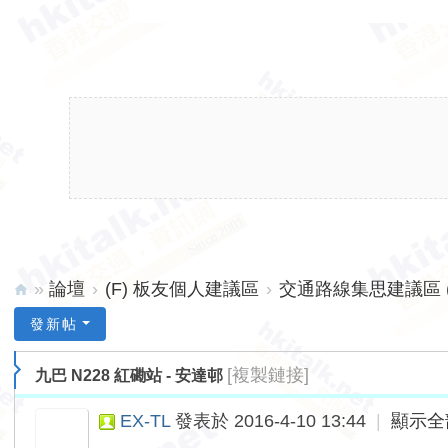
»
論壇
›
(F) 板友個人建議區
›
交通路線集思建議區 (
hk
發新帖
ita
[複製鏈接]
九巴 N228 紅磡站 - 安達邨
lk.
ne
EX-TL
發表於 2016-4-10 13:44
|
顯示全
t