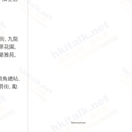
街, 九龍
華花園,
樂雅苑,
頭角總站,
爵街, 勵
Advertisement