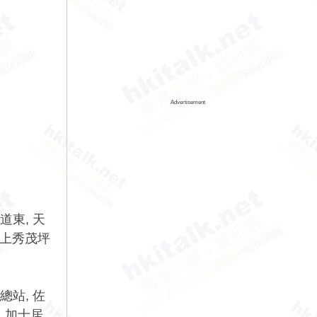
Advertisement
道東, 天
, 上秀茂坪
總站, 佐
, 加士居