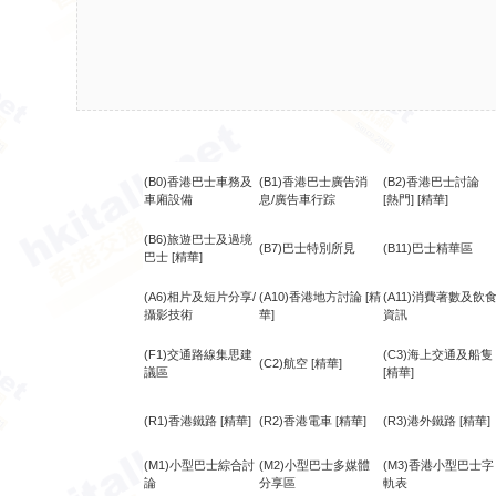
(B0)香港巴士車務及
(B1)香港巴士廣告消
(B2)香港巴士討論
車廂設備
息/廣告車行踪
[熱門]
[精華]
(B6)旅遊巴士及過境
(B7)巴士特別所見
(B11)巴士精華區
巴士
[精華]
(A6)相片及短片分享/
(A10)香港地方討論
[精
(A11)消費著數及飲
攝影技術
華]
資訊
(F1)交通路線集思建
(C3)海上交通及船隻
(C2)航空
[精華]
議區
[精華]
(R1)香港鐵路
[精華]
(R2)香港電車
[精華]
(R3)港外鐵路
[精華]
(M1)小型巴士綜合討
(M2)小型巴士多媒體
(M3)香港小型巴士字
論
分享區
軌表