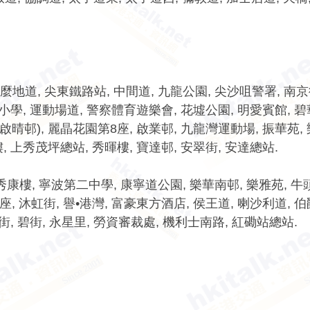
地道, 尖東鐵路站, 中間道, 九龍公園, 尖沙咀警署, 南京
榮小學, 運動場道, 警察體育遊樂會, 花墟公園, 明愛賓館, 碧
啟晴邨), 麗晶花園第8座, 啟業邨, 九龍灣運動場, 振華苑, 
, 上秀茂坪總站, 秀暉樓, 寶達邨, 安翠街, 安達總站.
秀康樓, 寧波第二中學, 康寧道公園, 樂華南邨, 樂雅苑, 牛
, 沐虹街, 譽•港灣, 富豪東方酒店, 侯王道, 喇沙利道, 伯
街, 碧街, 永星里, 勞資審裁處, 機利士南路, 紅磡站總站.