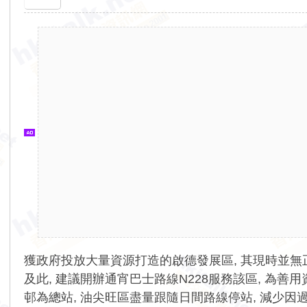
香
港
交
通
資
訊
網
獲政府投放大量資源打造的啟德發展區, 其現時並無
及此, 建議開辦通宵巴士路線N228服務該區, 為
邨為總站, 油尖旺區盡量跟隨日間路線停站, 減少因