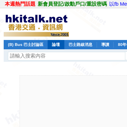
本週熱門話題
新會員登記/啟動戶口/重設密碼
以fb M
(B) Bus 巴士討論區
論壇
巴士路線消息
導讀
80
飛行報告
日誌
保留巴士
分享
記錄