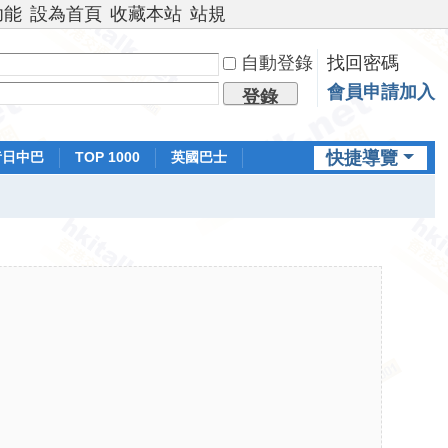
功能
設為首頁
收藏本站
站規
自動登錄
找回密碼
會員申請加入
登錄
快捷導覽
昔日中巴
TOP 1000
英國巴士
排行榜
日本鐵路