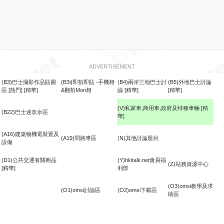
ADVERTISEMENT
(B3)巴士攝影作品貼圖
(B3i)即拍即貼 -手機相
(B4)兩岸三地巴士討
(B5)外地巴士討論
區
[熱門]
[精華]
&翻拍Mon相
論
[精華]
[精華]
(V)私家車,商用車,政府及特種車輛
[精
(B22)巴士迷吹水區
華]
食
(A16)建築物機電裝置及
(A19)問路專區
(N)其他討論題目
設備
(D1)公共交通有關商品
(Y)hkitalk.net會員福
(Z)站務資源中心
[精華]
利部
(O3)omsi教學及求
(O1)omsi討論區
(O2)omsi下載區
助區