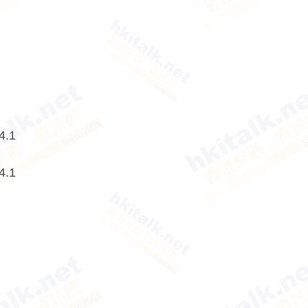
.1
.1
9