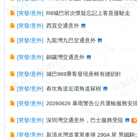
[
突發/意外
]
R8城巴班次懷疑忘記上客直接駛走
[
突發/意外
]
西貢交通意外
[
突發/意外
]
九龍灣九巴交通意外
[
突發/意外
]
銅鑼灣交通意外
[
突發/意外
]
城巴969乘客發現座椅有縫紉針
[
突發/意外
]
舂坎角道近環角道冧樹
[
突發/意外
]
20260626 暴雨警告公共運輸服務安
[
突發/意外
]
深圳灣交通意外，巴士服務受阻
[
突發/意外
]
新清水灣道電單車撞 290A 尾 男鐵