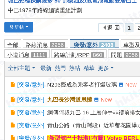
城巴招標採購最多 50 部柴油及/或電池電動雙層巴士
香
中巴1978年路線編號重組計劃
港
交
發新帖
返 回
1
通
資
全部
路線消息
2956
突發/意外
2408
車型
訊
小道消息
1111
路線計劃/RPP
860
問題
9056
網
全部主題
最新
熱門
熱帖
精華
更多
[
突發/意外
]
N293擬成為乘客者打爆玻璃
New
[
突發/意外
]
九巴長沙灣道甩轆
New
[
突發/意外
]
網傳阿叔九巴 16 上層伸手非禮前排
[
突發/意外
]
青山公路（青山灣段）近華都花園爆
[
突發/意外
]
[新型號巴士抵港][有圖] Volvo BER