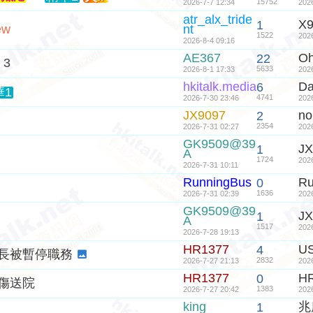
15752
2026-7-7 12:34
202
atr_alx_tride
X
1
ew
nt
1522
202
2026-8-4 09:16
AE367
O
22
3
5633
2026-8-1 17:33
202
hkitalk.media
Da
6
華1
4741
2026-7-30 23:46
202
JX9097
n
2
2354
2026-7-31 02:27
202
GK9509@39
JX
1
A
1724
202
2026-7-31 10:11
RunningBus
Ru
0
1636
2026-7-31 02:39
202
GK9509@39
JX
1
A
1517
202
2026-7-28 19:13
HR1377
U
4
長被暫停職務
2832
2026-7-27 21:13
202
HR1377
H
0
傷送院
1383
2026-7-27 20:42
202
king
兆
1