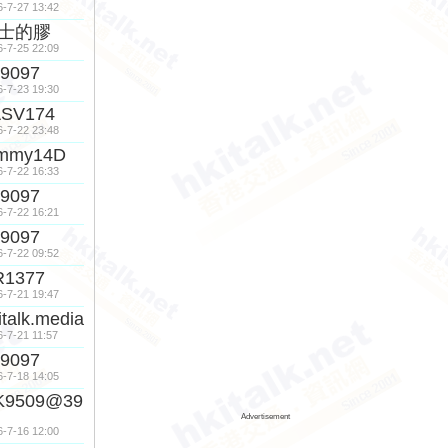
6-7-27 13:42
士的膠
6-7-25 22:09
9097
6-7-23 19:30
ASV174
6-7-22 23:48
ommy14D
6-7-22 16:33
9097
6-7-22 16:21
9097
6-7-22 09:52
R1377
6-7-21 19:47
italk.media
6-7-21 11:57
9097
6-7-18 14:05
K9509@39
Advertisement
6-7-16 12:00