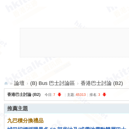
»
論壇
›
(B) Bus 巴士討論區
›
香港巴士討論 (B2)
hk
香港巴士討論 (B2)
今日:
7
|
主題:
45313
|
排名:
3
ita
推薦主題
lk.
ne
九巴積分換禮品
t