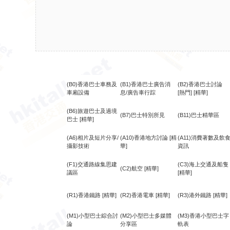
(B0)香港巴士車務及
(B1)香港巴士廣告消
(B2)香港巴士討論
車廂設備
息/廣告車行踪
[熱門]
[精華]
(B6)旅遊巴士及過境
(B7)巴士特別所見
(B11)巴士精華區
巴士
[精華]
(A6)相片及短片分享/
(A10)香港地方討論
[精
(A11)消費著數及飲
攝影技術
華]
資訊
(F1)交通路線集思建
(C3)海上交通及船隻
(C2)航空
[精華]
議區
[精華]
(R1)香港鐵路
[精華]
(R2)香港電車
[精華]
(R3)港外鐵路
[精華]
(M1)小型巴士綜合討
(M2)小型巴士多媒體
(M3)香港小型巴士字
論
分享區
軌表