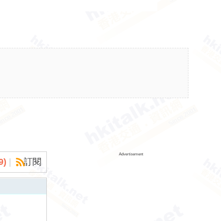
Advertisement
9
)
|
訂閱