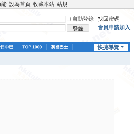
功能
設為首頁
收藏本站
站規
自動登錄
找回密碼
會員申請加入
登錄
快捷導覽
昔日中巴
TOP 1000
英國巴士
排行榜
日本鐵路