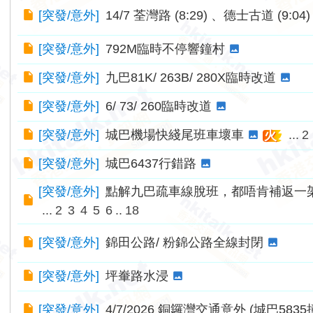
[
突發/意外
]
14/7 荃灣路 (8:29) 、德士古道 (9:0
[
突發/意外
]
792M臨時不停響鐘村
[
突發/意外
]
九巴81K/ 263B/ 280X臨時改道
[
突發/意外
]
6/ 73/ 260臨時改道
[
突發/意外
]
城巴機場快綫尾班車壞車
...
2
火
[
突發/意外
]
城巴6437行錯路
[
突發/意外
]
點解九巴疏車線脫班，都唔肯補返一
...
2
3
4
5
6
..
18
[
突發/意外
]
錦田公路/ 粉錦公路全線封閉
[
突發/意外
]
坪輋路水浸
[
突發/意外
]
4/7/2026 銅鑼灣交通意外 (城巴583