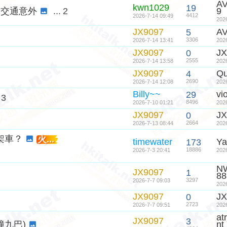
A
kwn1029
19
4) 交通意外
...
2
9
4412
2026-7-14 09:49
202
JX9097
A
5
3306
2026-7-14 13:41
202
JX9097
JX
0
2555
2026-7-14 13:58
202
JX9097
Qu
4
2690
2026-7-14 12:08
202
Billy~~
vi
29
3
8496
2026-7-10 01:21
202
JX9097
JX
0
2664
2026-7-13 08:44
202
架車？
火...
timewater
Ya
173
18886
2026-7-3 20:41
202
N
JX9097
1
88
3297
2026-7-7 09:03
202
JX9097
JX
0
2723
2026-7-7 09:51
202
at
JX9097
3
5撞九巴)
nt