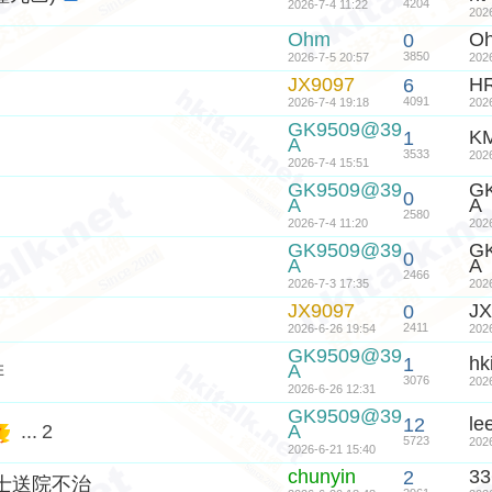
4204
2026-7-4 11:22
202
Ohm
O
0
3850
2026-7-5 20:57
202
JX9097
H
6
4091
2026-7-4 19:18
202
GK9509@39
K
1
A
3533
202
2026-7-4 15:51
GK9509@39
G
0
A
A
2580
2026-7-4 11:20
202
GK9509@39
G
0
A
A
2466
2026-7-3 17:35
202
JX9097
JX
0
2411
2026-6-26 19:54
202
GK9509@39
hk
1
排
A
3076
202
2026-6-26 12:31
GK9509@39
le
12
...
2
A
火
5723
202
2026-6-21 15:40
chunyin
33
2
騎士送院不治