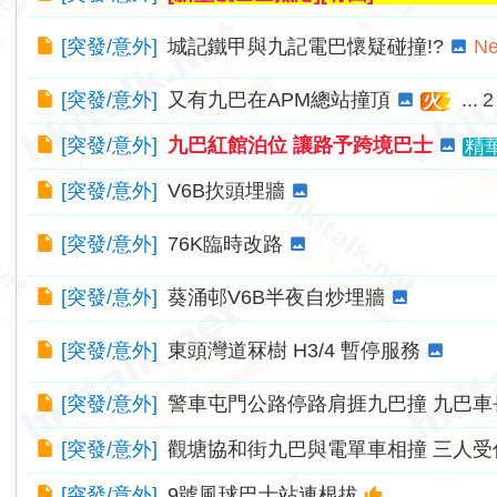
[
突發/意外
]
城記鐵甲與九記電巴懷疑碰撞!?
N
[
突發/意外
]
又有九巴在APM總站撞頂
...
2
火
[
突發/意外
]
九巴紅館泊位 讓路予跨境巴士
精
[
突發/意外
]
V6B扻頭埋牆
[
突發/意外
]
76K臨時改路
[
突發/意外
]
葵涌邨V6B半夜自炒埋牆
[
突發/意外
]
東頭灣道冧樹 H3/4 暫停服務
[
突發/意外
]
警車屯門公路停路肩捱九巴撞 九巴車
[
突發/意外
]
觀塘協和街九巴與電單車相撞 三人受
[
突發/意外
]
9號風球巴士站連根拔