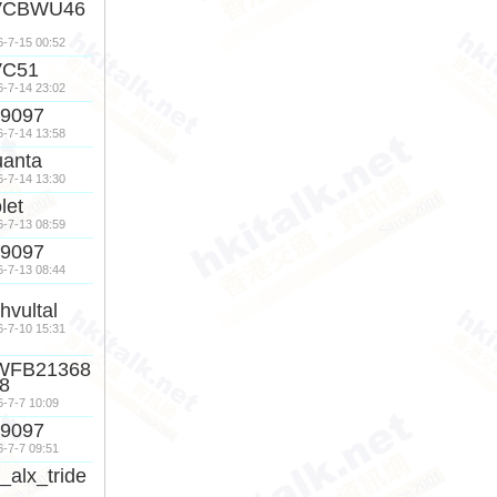
VCBWU46
6-7-15 00:52
VC51
6-7-14 23:02
9097
6-7-14 13:58
anta
6-7-14 13:30
olet
6-7-13 08:59
9097
6-7-13 08:44
hvultal
6-7-10 15:31
WFB21368
8
6-7-7 10:09
9097
6-7-7 09:51
r_alx_tride