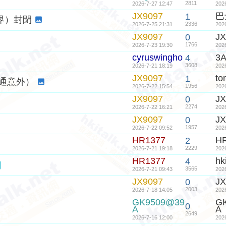
2811
2026-7-27 12:47
202
JX9097
巴
1
界）封閉
2336
2026-7-25 21:31
202
JX9097
JX
0
1766
2026-7-23 19:30
202
cyruswingho
3
4
3608
2026-7-21 18:19
202
JX9097
t
1
交通意外）
1956
2026-7-22 15:54
202
JX9097
JX
0
2274
2026-7-22 16:21
202
JX9097
JX
0
1957
2026-7-22 09:52
202
HR1377
H
2
2229
2026-7-21 19:18
202
HR1377
hk
4
3565
2026-7-21 09:43
202
JX9097
JX
0
2003
2026-7-18 14:05
202
GK9509@39
G
0
A
A
2649
2026-7-16 12:00
202