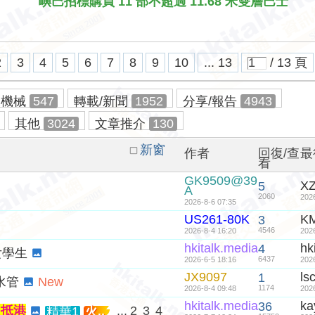
嶼巴招標購買 11 部不超過 11.68 米雙層巴士
2
3
4
5
6
7
8
9
10
... 13
/ 13 頁
及機械
547
轉載/新聞
1952
分享/報告
4943
其他
3024
文章推介
130
新窗
作者
回復/查
最
看
GK9509@39
X
5
A
2060
202
2026-8-6 07:35
US261-80K
K
3
4546
2026-8-4 16:20
202
hkitalk.media
hk
4
女學生
6437
2026-6-5 18:16
202
JX9097
ls
1
水管
New
1174
2026-8-4 09:48
202
hkitalk.media
ka
36
L 抵港
...
2
3
4
精華1
火..