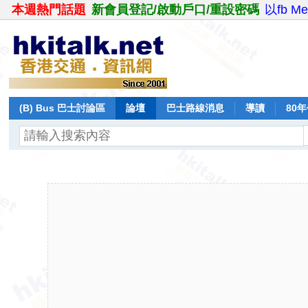
本週熱門話題
新會員登記/啟動戶口/重設密碼
以fb M
(B) Bus 巴士討論區
論壇
巴士路線消息
導讀
80
飛行報告
日誌
保留巴士
分享
記錄