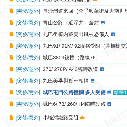
[
突發/意外
]
長沙灣道來回（介乎興華街及大南世
[
突發/意外
]
青山公路（近深井）全封
[
突發/意外
]
九巴坐椅內藏突出鐵枝恐傷人
[
突發/意外
]
九巴91/ 91M/ 92服務受阻（井欄樹
[
突發/意外
]
城巴3809被撞（路線76）
[
突發/意外
]
276/ 276P/ A43臨時改道
[
突發/意外
]
九巴美孚與貨車相撞
[
突發/意外
]
城巴屯門公路撞欄 多人受傷
精華1
[
突發/意外
]
城巴6/ 73/ 260/ H4臨時改路
[
突發/意外
]
小蠔灣鐵路受阻