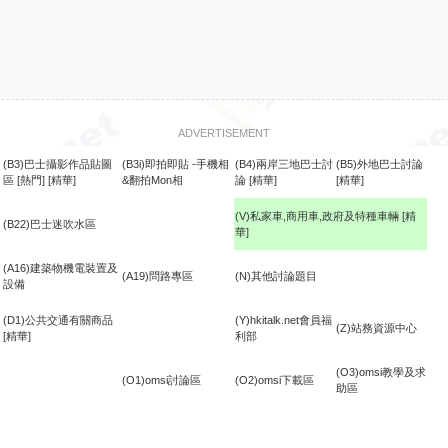
ADVERTISEMENT
(B3)巴士攝影作品貼圖
(B3i)即拍即貼 -手機相
(B4)兩岸三地巴士討
(B5)外地巴士討論
區
[熱門]
[精華]
&翻拍Mon相
論
[精華]
[精華]
(V)私家車,商用車,政府及特種車輛
[精
(B22)巴士迷吹水區
華]
食
(A16)建築物機電裝置及
(A19)問路專區
(N)其他討論題目
設備
(D1)公共交通有關商品
(Y)hkitalk.net會員福
(Z)站務資源中心
[精華]
利部
(O3)omsi教學及求
(O1)omsi討論區
(O2)omsi下載區
助區