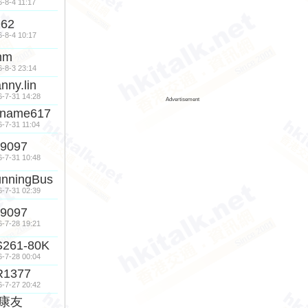
6-8-4 11:17
962
6-8-4 10:17
hm
6-8-3 23:14
nny.lin
6-7-31 14:28
Advertisement
oname617
6-7-31 11:04
9097
6-7-31 10:48
nningBus
6-7-31 02:39
9097
6-7-28 19:21
S261-80K
6-7-28 00:04
R1377
6-7-27 20:42
康友