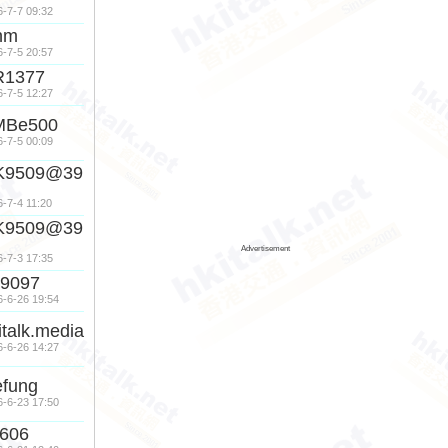
6-7-7 09:32
hm
6-7-5 20:57
R1377
6-7-5 12:27
MBe500
6-7-5 00:09
K9509@39
6-7-4 11:20
K9509@39
Advertisement
6-7-3 17:35
9097
6-6-26 19:54
italk.media
6-6-26 14:27
efung
6-6-23 17:50
606