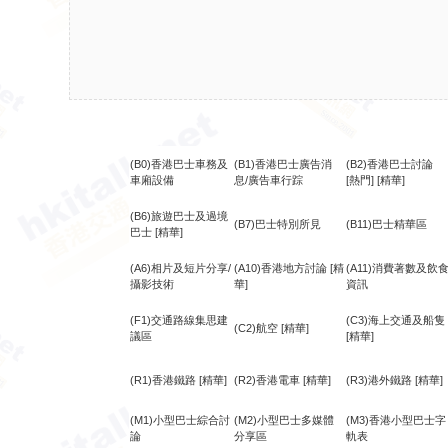
(B0)香港巴士車務及
(B1)香港巴士廣告消
(B2)香港巴士討論
車廂設備
息/廣告車行踪
[熱門]
[精華]
(B6)旅遊巴士及過境
(B7)巴士特別所見
(B11)巴士精華區
巴士
[精華]
(A6)相片及短片分享/
(A10)香港地方討論
[精
(A11)消費著數及飲
攝影技術
華]
資訊
(F1)交通路線集思建
(C3)海上交通及船隻
(C2)航空
[精華]
議區
[精華]
(R1)香港鐵路
[精華]
(R2)香港電車
[精華]
(R3)港外鐵路
[精華]
(M1)小型巴士綜合討
(M2)小型巴士多媒體
(M3)香港小型巴士字
論
分享區
軌表