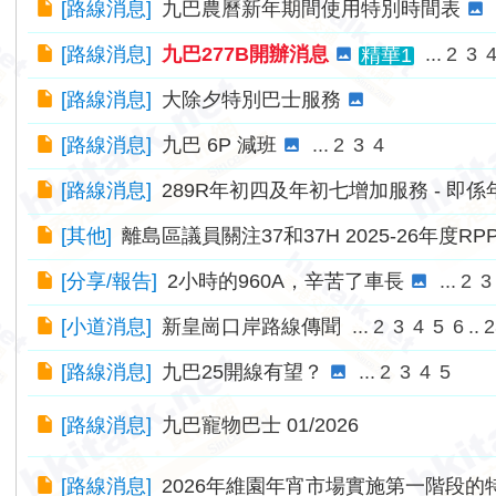
[
路線消息
]
九巴農曆新年期間使用特別時間表
[
路線消息
]
九巴277B開辦消息
...
2
3
精華1
[
路線消息
]
大除夕特別巴士服務
[
路線消息
]
九巴 6P 減班
...
2
3
4
[
路線消息
]
289R年初四及年初七增加服務 - 即
[
其他
]
離島區議員關注37和37H 2025-26年度R
[
分享/報告
]
2小時的960A，辛苦了車長
...
2
3
[
小道消息
]
新皇崗口岸路線傳聞
...
2
3
4
5
6
..
2
[
路線消息
]
九巴25開線有望？
...
2
3
4
5
[
路線消息
]
九巴寵物巴士 01/2026
[
路線消息
]
2026年維園年宵市場實施第一階段