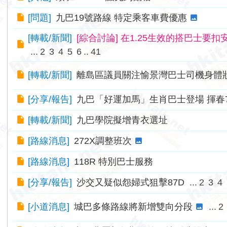
[
問題
]
九巴19號路線 特定乘客車費優惠
[
轉載/新聞
]
[綜合討論] 在1.25生效的搭巴士要扣
...
2
3
4
5
6
..
41
[
轉載/新聞
]
離島區議員關注愉景灣巴士司機身體
[
分享/報告
]
九巴「好運加馬」生肖巴士登場 揮春
[
轉載/新聞
]
九巴學院擬增青衣選址
[
路線消息
]
272X調整班次
[
路線消息
]
118R 特別巴士服務
[
分享/報告
]
沙交又疑似怨婦式狙擊87D
...
2
3
4
[
小道消息
]
城巴多條路線將新增雙向分段
...
2