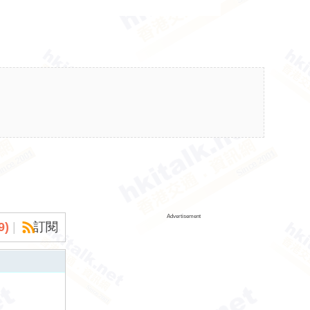
Advertisement
9
)
|
訂閱