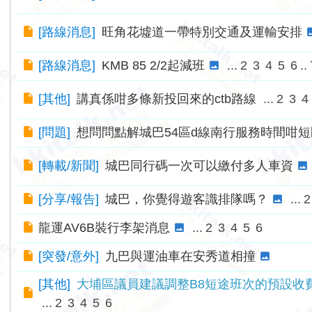
[
路線消息
]
旺角花墟道一帶特別交通及運輸安排
[
路線消息
]
KMB 85 2/2起減班
...
2
3
4
5
6
..
[
其他
]
講真係咁多條新投回來的ctb路線
...
2
3
4
[
問題
]
想問問點解城巴54區d線南行服務時間咁
[
轉載/新聞
]
城巴同行碼一次可以繳付多人車資
[
分享/報告
]
城巴，你覺得遊客識排隊嗎？
...
2
龍運AV6B裝行李架消息
...
2
3
4
5
6
[
突發/意外
]
九巴與運油車在安秀道相撞
[
其他
]
大埔區議員建議調整B8短途班次的預設收
...
2
3
4
5
6