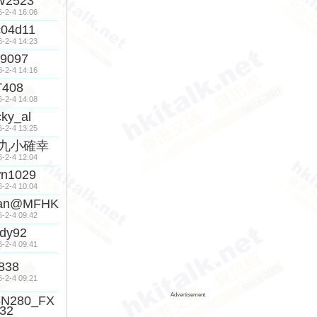
W2523
6-2-4 16:06
c04d11
6-2-4 14:23
9097
6-2-4 14:16
T408
6-2-4 14:08
cky_al
6-2-4 13:25
九小確幸
6-2-4 12:04
wn1029
6-2-4 10:04
an@MFHK
6-2-4 09:42
dy92
6-2-4 09:41
838
6-2-4 09:21
Advertisement
3N280_FX
32