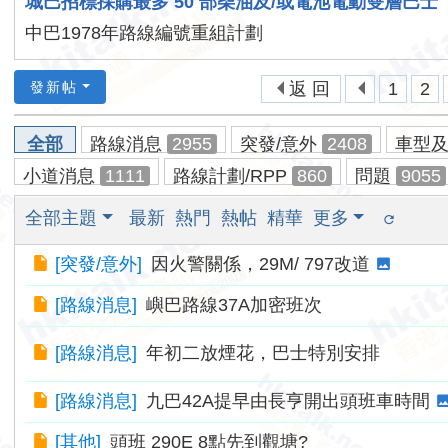
城巴招標採購最多 50 部柴油及/或電池電動雙層巴士
香
中巴1978年路線編號重組計劃
港
交
發新帖
返 回
1
2
通
資
全部
路線消息
2955
突發/意外
2408
車型
訊
小道消息
1111
路線計劃/RPP
860
問題
9055
網
全部主題
最新
熱門
熱帖
精華
更多
[
突發/意外
]
因火警關係，29M/ 797改道
[
路線消息
]
嶼巴路線37A加密班次
[
路線消息
]
年初二放煙花，巴士特別安排
[
路線消息
]
九巴42A提早由長亨開出頭班車時間
[
其他
]
頭班 290E 8點先到觀塘?