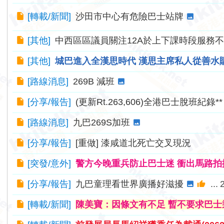
[
轉載/新聞
]
沙田市中心有危險巴士站牌
[
其他
]
中西區區議員關注12A於上下課時段服務
[
其他
]
城巴進入全漢思時代 漢思主席私人從善水
[
路線消息
]
269B 減班
[
分享/報告
]
(更新Rt.263,606)全港巴士脫班紀錄**
[
路線消息
]
九巴269S加班
[
分享/報告
]
[重做] 漆咸道北死亡交叉現況
[
突發/意外
]
警方今晚重兵防止巴士迷 衝出馬路拍攝
[
分享/報告
]
九巴童理看世界廣播好滋擾
...
[
轉載/新聞
]
陳美寶：因條文有不足 暫不要求巴士