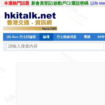
本週熱門話題
新會員登記/啟動戶口/重設密碼
以fb M
(B) Bus 巴士討論區
論壇
巴士路線消息
導讀
80
飛行報告
日誌
保留巴士
分享
記錄