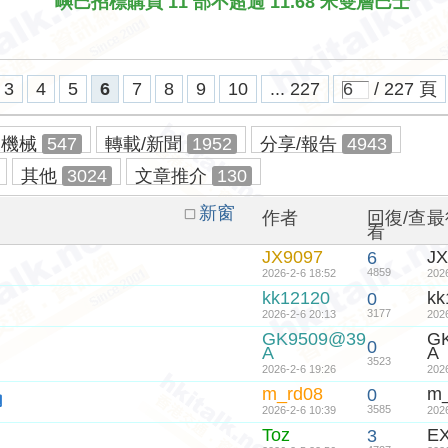
嶼巴招標購買 11 部不超過 11.68 米雙層巴士
3
4
5
6
7
8
9
10
... 227
/ 227 頁
及機械
547
轉載/新聞
1952
分享/報告
4943
其他
3024
文章推介
130
新窗
作者
回復/查
最
看
JX9097
JX
6
4859
2026-2-6 18:52
202
kk12120
kk
0
3177
2026-2-6 20:13
202
GK9509@39
G
0
A
A
3523
2026-2-6 19:26
202
m_rd08
m_
0
3585
2026-2-6 10:39
202
Toz
EX
3