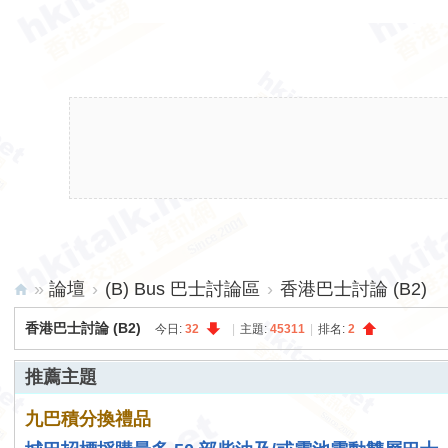
»
論壇
›
(B) Bus 巴士討論區
›
香港巴士討論 (B2)
hk
香港巴士討論 (B2)
今日:
32
|
主題:
45311
|
排名:
2
ita
推薦主題
lk.
ne
九巴積分換禮品
t