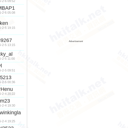
6-2-6 09:52
MBAP1
6-2-6 05:08
ken
6-2-5 19:15
N9267
Advertisement
6-2-5 13:15
cky_al
6-2-5 11:00
yl
6-2-5 09:51
5213
6-2-5 00:36
rHenu
6-2-4 20:22
rm23
6-2-4 19:30
winkingla
6-2-4 19:25