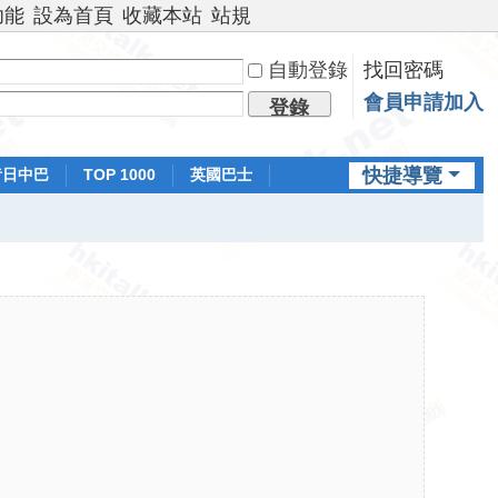
功能
設為首頁
收藏本站
站規
自動登錄
找回密碼
會員申請加入
登錄
快捷導覽
昔日中巴
TOP 1000
英國巴士
排行榜
日本鐵路